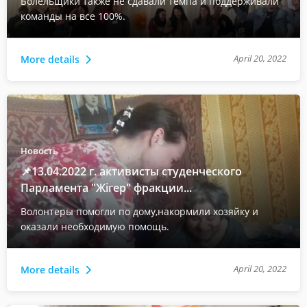
Болельщики также не сдавали темпа и поддерживали
команды на все 100%.
April 20, 2022
More details
Новость
📌13.04.2022 г. активисты студенческого
Парламента "Жігер" фракции...
Волонтеры помогли по дому,накормили хозяйку и
оказали необходимую помощь.
April 20, 2022
More details