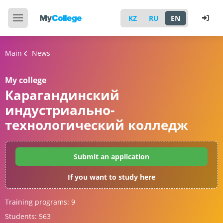
KZ
RU
EN
Main
News
My college
Карагандинский
индустриально-
технологический колледж
Submit an application
If you want to study here
Training programs:
9
Students:
563