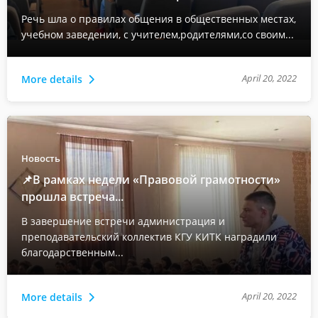
Речь шла о правилах общения в общественных местах,
учебном заведении, с учителем,родителями,со своим...
April 20, 2022
More details
Новость
📌В рамках недели «Правовой грамотности»
прошла встреча...
В завершение встречи администрация и
преподавательский коллектив КГУ КИТК наградили
благодарственным...
April 20, 2022
More details