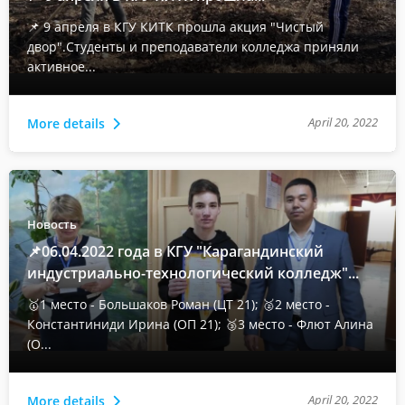
📌 9 апреля в КГУ КИТК прошла акция "Чистый
двор".Студенты и преподаватели колледжа приняли
активное...
April 20, 2022
More details
Новость
📌06.04.2022 года в КГУ "Карагандинский
индустриально-технологический колледж"...
🥇1 место - Большаков Роман (ЦТ 21); 🥈2 место -
Константиниди Ирина (ОП 21); 🥉3 место - Флют Алина
(О...
April 20, 2022
More details