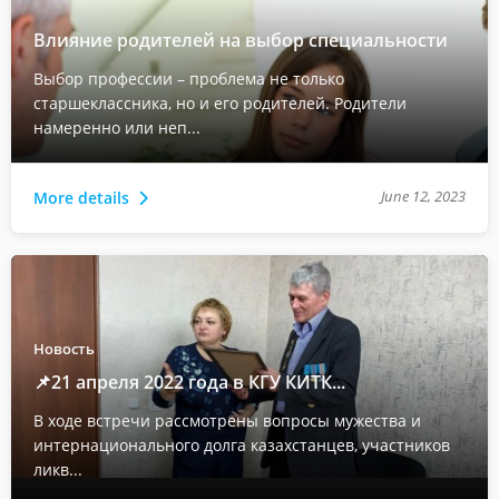
Влияние родителей на выбор специальности
Выбор профессии – проблема не только
старшеклассника, но и его родителей. Родители
намеренно или неп...
June 12, 2023
More details
Новость
📌21 апреля 2022 года в КГУ КИТК...
В ходе встречи рассмотрены вопросы мужества и
интернационального долга казахстанцев, участников
ликв...