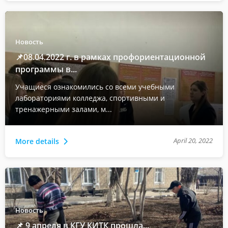
Новость
📌08.04.2022 г. в рамках профориентационной
программы в...
Учащиеся ознакомились со всеми учебными
лабораториями колледжа, спортивными и
тренажерными залами, м...
April 20, 2022
More details
Новость
📌 9 апреля в КГУ КИТК прошла...