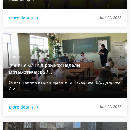
April 22, 2022
More details
Новость
📌В КГУ КИТК в рамках недели
математической...
Ответственные преподаватели Насырова В.А, Даирова
С.И.
April 22, 2022
More details