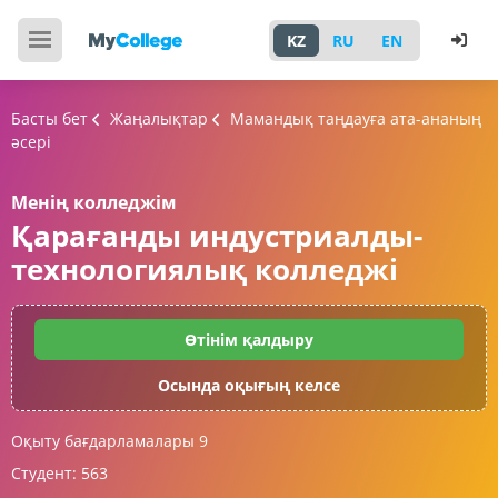
KZ
RU
EN
Басты бет
Жаңалықтар
Мамандық таңдауға ата-ананың
әсері
Менің колледжім
Қарағанды индустриалды-
технологиялық колледжі
Өтінім қалдыру
Осында оқығың келсе
Оқыту бағдарламалары
9
Студент:
563