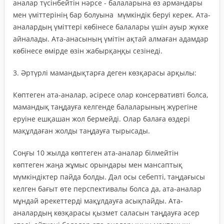
аналар түсінбейтін нәрсе - балаларына өз армандары
мен үміттерінің бар болуына мүмкіндік беруі керек. Ата-
аналардың үміттері көбінесе балалары үшін ауыр жүкке
айналады. Ата-анасының үмітін ақтай алмаған адамдар
көбінесе өмірде өзін жабырқаңқы сезінеді.
3. Әртүрлі мамандықтарға деген көзқарасы арқылы:
Көптеген ата-аналар, әсіресе олар консервативті болса,
мамандық таңдауға келгенде балаларының жүрегіне
еруіне ешқашан жол бермейді. Олар балаға өздері
мақұлдаған жолды таңдауға тырысады.
Соңғы 10 жылда көптеген ата-аналар білмейтін
көптеген жаңа жұмыс орындары мен мансаптық
мүмкіндіктер пайда болды. Дәл осы себепті, таңдағысы
келген бағыт өте перспективалы болса да, ата-аналар
мұндай әрекеттерді мақұлдауға асықпайды. Ата-
аналардың көзқарасы қызмет саласын таңдауға әсер