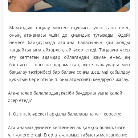
Мамандық таңдау мектеп оқушысы үшін ғана емес,
оның ата-анасы үшін де қиындық туғызады. Әдейі
немесе байқаусызда ата-ана баласының қай жолды
таңдайтынына айтарлықтай әсер етеді. Таңдауға әсер
ету көптеген адамдар ойлағандай жаман емес, ең
бастысы - жасына қарамастан, жеке қалаулары мен
бақылау тәжірибесі бар балаға соңғы шешімді қабылдау
құқығын бере отырып, оны агрессивті көндірусіз жасау.
Ата-аналар балалардың кәсіби бағдарлануына қалай
әсер етеді?
1. Өзінің іс әрекеті арқылы балаларына үлгі көрсету:
Ата-анамыз дүниеге келгеннен-ақ қамқор болып, бізге
үлгі-өнеге етеді. Егер ата-анамыз табысты мансапқа ие