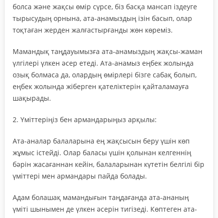
болса және жақсы өмір сүрсе, біз басқа мансап іздеуге
тырысудың орнына, ата-анамыздың ізін басып, олар
тоқтаған жерден жалғастырғанды ​​жөн көреміз.
Мамандық таңдауымызға ата-анамыздың жақсы-жаман
үлгілері үлкен әсер етеді. Ата-анамыз еңбек жолында
озық болмаса да, олардың өмірлері бізге сабақ болып,
еңбек жолында жіберген қателіктерін қайталамауға
шақырады.
2. Үміттеріңіз бен армандарыңыз арқылы:
Ата-аналар балаларына ең жақсысын беру үшін көп
жұмыс істейді. Олар баласы үшін қолынан келгеннің
бәрін жасағаннан кейін, балаларынан күтетін белгілі бір
үміттері мен армандары пайда болады.
Адам болашақ мамандығын таңдағанда ата-ананың
үміті шынымен де үлкен әсерін тигізеді. Көптеген ата-