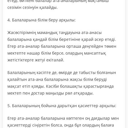
етеді, өйткені балалар ата-аналарының мақтаныш
сезімін сезінуін қалайды.
4. Балаларына білім беру арқылы:
Жасөспірімнің мамандық таңдауына ата-анасы
балаларына қандай білім беретініне қарай әсер етеді.
Егер ата-аналар балаларына орташа деңгейден төмен
мектепте нашар білім берсе, олардың мансаптық
жетістіктерге жетуі екіталай.
Балаларының кәсіпте де, өмірде де табысты болғанын
қалайтын ата-ана балаларына жақсы білім беруді
мақсат етіп қояды. Кәсіби болашақты қарастырғанда
мектеп пен достар маңызды рөл атқарады.
5. Балаларының бойына дарытқан қасиеттер арқылы:
Егер ата-аналар балаларына көптеген оң дағдылар мен
қасиеттерді сіңіретін болса, онда бұл олардың балаға