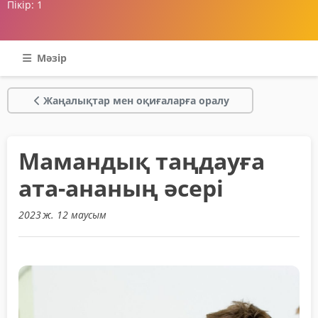
Пікір:
1
Мәзір
Жаңалықтар мен оқиғаларға оралу
Мамандық таңдауға
ата-ананың әсері
2023 ж. 12 маусым