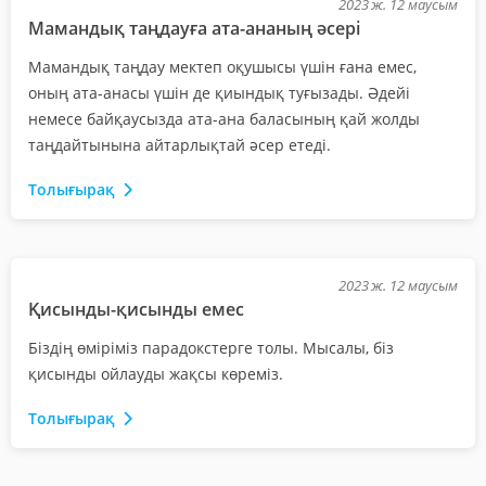
2023 ж. 12 маусым
Мамандық таңдауға ата-ананың әсері
Мамандық таңдау мектеп оқушысы үшін ғана емес,
оның ата-анасы үшін де қиындық туғызады. Әдейі
немесе байқаусызда ата-ана баласының қай жолды
таңдайтынына айтарлықтай әсер етеді.
Толығырақ
2023 ж. 12 маусым
Қисынды-қисынды емес
Біздің өміріміз парадокстерге толы. Мысалы, біз
қисынды ойлауды жақсы көреміз.
Толығырақ