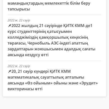
мамандықтардың мемлекеттік білім беру
тапсырысы
2022 ж. 22 сәуір
📌2022 жылдың 21 сәуірінде ҚИТК КММ-де1
курс студенттерінің қатысуымен
колледжіміздің қамқоршылық кеңесінің
төрағасы, Чернобыль АЭС-індегі апаттың
зардаптарын жоюшысымен адалдық сағаты
аясында кездусу өтті
2022 ж. 22 сәуір
📌20, 21 сәуір күндері ҚИТК КММ
математикалық сауаттылық апталығы
аясында «Өз ойыным» ойыны және «Эрудит»
викторинасы өтті