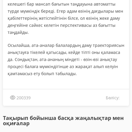
келешегі бар мансап бағытын таңдауына автоматты
түрде мүмкіндік береді. Егер адам өзінің дағдылары мен
қабілеттерінің жетіспейтінін білсе, ол өзінің жеке даму
деңгейіне сәйкес келетін перспективасы аз бағытты
таңдайды.
Осылайша, ата-аналар балалардың даму траекториясын
анықтауға тікелей қатысады, кейде тіпті оны қаламаса
да. Сондықтан, ата-ананың міндеті - өзін-өзі анықтау
процесі балаға мүмкіндігінше аз жарақат алып келуін
қамтамасыз ету болып табылады.
Бөлісу:
200339
Тақырып бойынша басқа жаңалықтар мен
оқиғалар