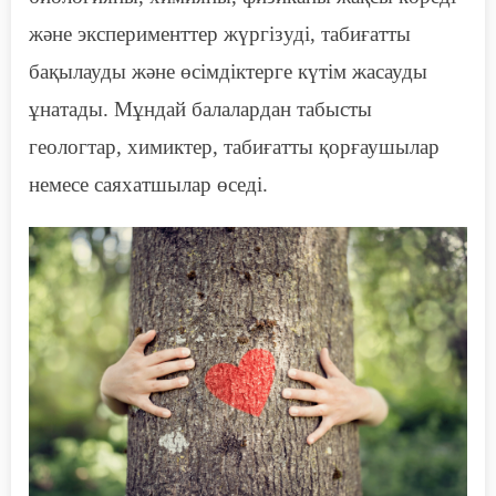
және эксперименттер жүргізуді, табиғатты
бақылауды және өсімдіктерге күтім жасауды
ұнатады. Мұндай балалардан табысты
геологтар, химиктер, табиғатты қорғаушылар
немесе саяхатшылар өседі.