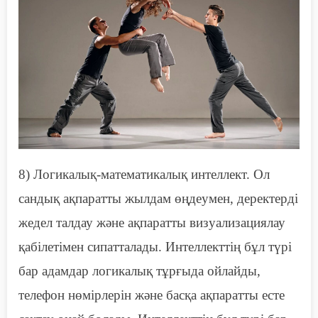
8)
Л
огикалық-математикалық интеллект. Ол
сандық ақпаратты жылдам өңдеумен, деректерді
жедел талдау және ақпаратты визуализациялау
қабілетімен сипатталады. Интеллекттің бұл түрі
бар адамдар
логикалық тұрғыда
ойла
йды
,
телефон нөмірлерін және басқа ақпаратты есте