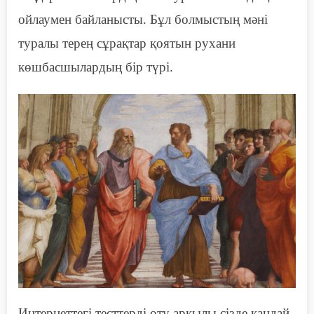
ойлаумен байланысты. Бұл болмыстың мәні
туралы терең сұрақтар қоятын рухани
көшбасшылардың бір түрі.
Интернеттегі
тесттерді
өту арқылы сізде қандай