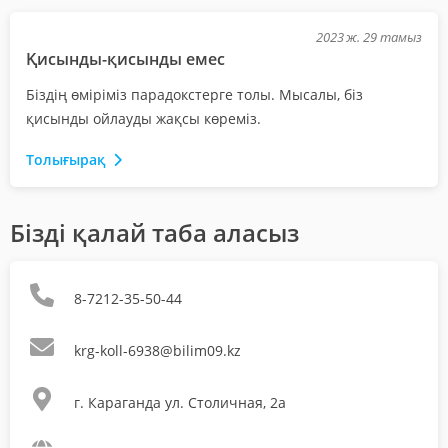
2023 ж. 29 тамыз
Қисынды-қисынды емес
Біздің өміріміз парадокстерге толы. Мысалы, біз
қисынды ойлауды жақсы көреміз.
Толығырақ
Бізді қалай таба аласыз
8-7212-35-50-44
krg-koll-6938@bilim09.kz
г. Караганда ул. Столичная, 2а