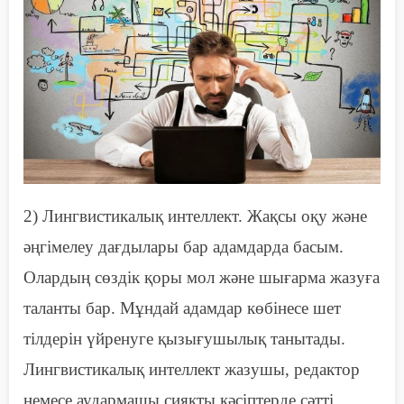
2)
Л
ингвистикалық интеллект. Жақсы оқу және
әңгімелеу дағдылары бар адамдарда басым.
Олардың сөздік қоры мол және
шығарма
жазуға
таланты бар. Мұндай адамдар көбінесе шет
тілдерін үйренуге қызығушылық танытады.
Лингвистикалық интеллект жазушы, редактор
немесе аудармашы сияқты кәсіптерде сәтті