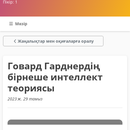
Пікір:
1
Мәзір
Жаңалықтар мен оқиғаларға оралу
Говард Гарднердің
бірнеше интеллект
теориясы
2023 ж. 29 тамыз