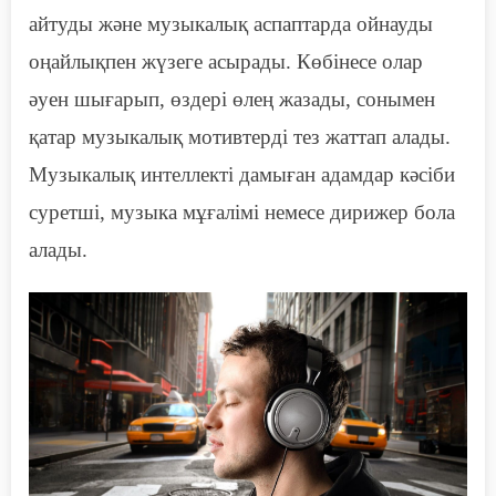
айтуд
ы
және музыкалық аспаптарда ойнауд
ы
оңай
лықпен жүзеге асырады
. Көбінесе олар
әуен шығарып, өздері өлең жазады, сонымен
қатар музыкалық мотивтерді тез жаттап алады.
Музыкалық интеллекті дамыған адамдар кәсіби
суретші, музыка мұғалімі немесе дирижер бола
алады.