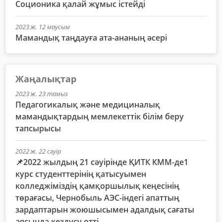
Соционика қалай жұмыс істейді
2023 ж. 12 маусым
Мамандық таңдауға ата-ананың әсері
Жаңалықтар
2023 ж. 23 тамыз
Педагогикалық және медициналық
мамандықтардың мемлекеттік білім беру
тапсырысы
2022 ж. 22 сәуір
📌2022 жылдың 21 сәуірінде ҚИТК КММ-де1
курс студенттерінің қатысуымен
колледжіміздің қамқоршылық кеңесінің
төрағасы, Чернобыль АЭС-індегі апаттың
зардаптарын жоюшысымен адалдық сағаты
аясында кездусу өтті