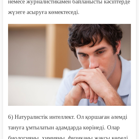
немесе журналистикамен байланысты кәсіптерде
жүзеге асыруға көмектеседі.
6)
Н
атуралистік интеллект. Ол қоршаған әлемді
тануға ұмтылатын адамдарда көрінеді. Олар
биологияны, химияны, физиканы жақсы көреді