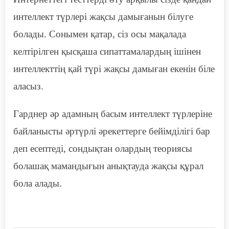
интеллект түрлері
жақсы
дамығанын білуге
болады. Сонымен қатар, сіз осы мақалада
келтірілген қысқаша сипаттамалардың ішінен
интеллекттің қай түрі
жақсы
дамыған екенін біле
аласыз.
Гарднер әр адамның басым интеллект түрлеріне
байланысты әртүрлі әрекеттерге бейімділігі бар
деп есептеді, сондықтан олардың теориясы
болашақ мамандығын анықтауда жақсы құрал
бола алады.