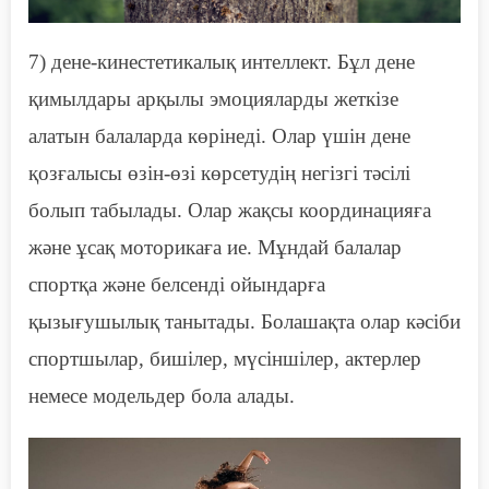
7) дене-кинестетикалық интеллект. Бұл дене
қимылдары арқылы эмоцияларды жеткізе
алатын балаларда көрінеді. Олар үшін дене
қозғалысы
өзін-өзі көрсетудің негізгі тәсілі
болып табылады. Олар жақсы
координацияға
және ұсақ моторикаға ие. Мұндай балалар
спортқа және белсенді ойындарға
қызығушылық танытады. Болашақта олар кәсіби
спортшылар, бишілер, мүсіншілер, актерлер
немесе модельдер бола алады.