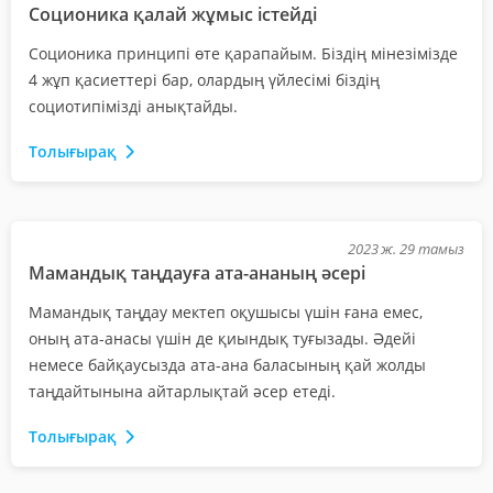
Соционика қалай жұмыс істейді
Соционика принципі өте қарапайым. Біздің мінезімізде
4 жұп қасиеттері бар, олардың үйлесімі біздің
социотипімізді анықтайды.
Толығырақ
2023 ж. 29 тамыз
Мамандық таңдауға ата-ананың әсері
Мамандық таңдау мектеп оқушысы үшін ғана емес,
оның ата-анасы үшін де қиындық туғызады. Әдейі
немесе байқаусызда ата-ана баласының қай жолды
таңдайтынына айтарлықтай әсер етеді.
Толығырақ