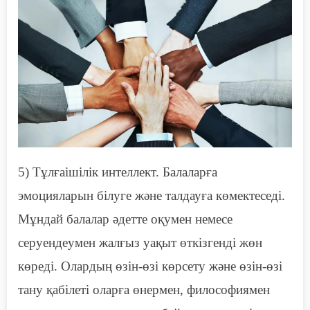
5) Тұлғаішілік интеллект. Балаларға
эмоцияларын білуге және талдауға көмектеседі.
Мұндай балалар әдетте оқумен немесе
серуендеумен жалғыз уақыт өткізгенді жөн
көреді. Олардың өзін-өзі көрсету және өзін-өзі
тану қабілеті оларға өнермен, философиямен