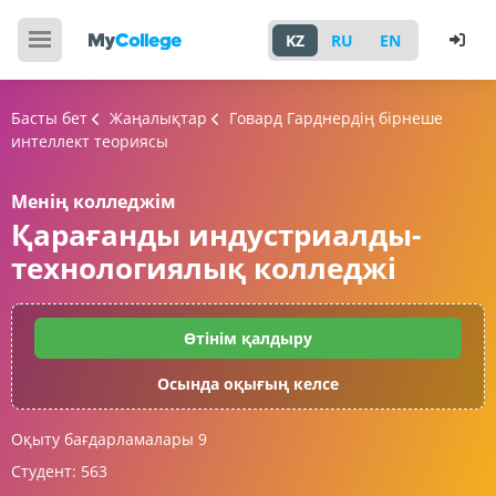
KZ
RU
EN
Басты бет
Жаңалықтар
Говард Гарднердің бірнеше
интеллект теориясы
Менің колледжім
Қарағанды индустриалды-
технологиялық колледжі
Өтінім қалдыру
Осында оқығың келсе
Оқыту бағдарламалары
9
Студент:
563