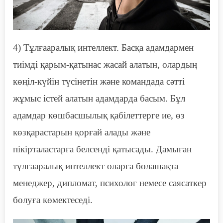
4)
Т
ұлғааралық интеллект. Басқа адамдармен
тиімді қарым-қатынас жасай алатын, олардың
көңіл-күйін түсінетін және командада сәтті
жұмыс істей алатын адамдарда басым. Бұл
адамдар көшбасшылық қабілеттерге ие, өз
көзқарастарын қорғай алады және
пікірталастарға белсенді қатысады. Дамыған
тұлғааралық интеллект оларға болашақта
менеджер, дипломат, психолог немесе саясаткер
болуға көмектеседі.