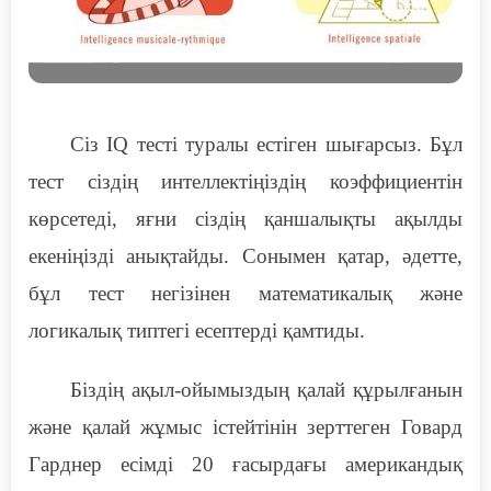
Сіз IQ тесті туралы естіген шығарсыз. Бұл
тест сіздің интеллектіңіздің коэффициентін
көрсетеді, яғни сіздің қаншалықты ақылды
екеніңізді анықтайды. Сонымен қатар, әдетте,
бұл тест негізінен математикалық және
логикалық типтегі есептерді қамтиды.
Біздің ақыл-ойымыздың қалай құрылғанын
және қалай жұмыс істейтінін зерттеген Говард
Гарднер есімді 20 ғасырдағы американдық