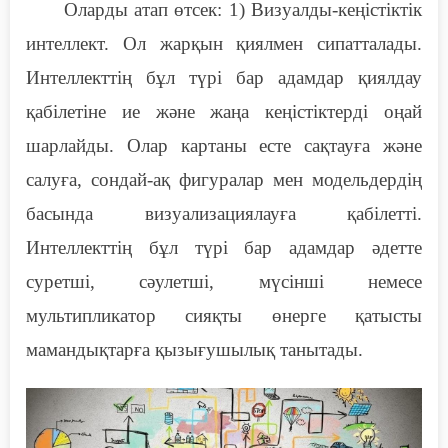
Оларды атап өтсек
:
1)
В
изуалды-кеңістіктік
интеллект. Ол жарқын қиялмен сипатталады.
Интеллекттің бұл түрі бар адамдар қиялдау
қабілетіне ие және жаңа кеңістіктерді оңай
шарлайды. Олар картаны есте сақтауға және
салуға, сондай-ақ фигуралар мен модельдердің
басында визуализациялауға қабілетті.
Интеллекттің бұл түрі бар адамдар әдетте
суретші, сәулетші, мүсінші немесе
мультипликатор сияқты өнерге қатысты
мамандықтарға қызығушылық танытады.