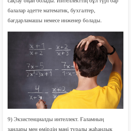
сақтау оңай
болады
. Интеллекттің бұл түрі бар
балалар әдетте математик, бухгалтер,
бағдарламашы немесе инженер болады.
9)
Э
кзистенциалды интеллект. Ғаламның
заңдары мен өмірдің мәні туралы жаһандық