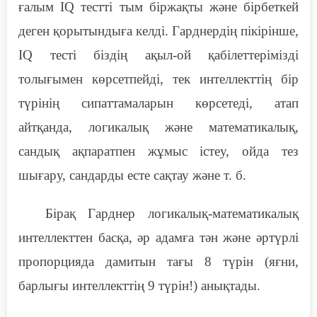
ғалым IQ тестті тым біржақты және бірбеткей
деген қорытындыға келді. Гарднердің пікірінше,
IQ тесті біздің ақыл-ой қабілеттерімізді
толығымен көрсетпейді, тек интеллекттің бір
түрінің сипаттамаларын көрсетеді, атап
айтқанда, логикалық және математикалық,
сандық ақпаратпен жұмыс істеу, ойда тез
шығару, сандарды есте сақтау және т. б.
Бірақ Гарднер логикалық-математикалық
интеллекттен басқа, әр адамға тән және әртүрлі
пропорцияда дамитын тағы 8 түрін (яғни,
барлығы интеллекттің 9 түрін!) анықтады.