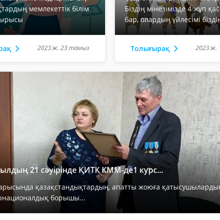
тардың мемлекеттік білім
Біздің мінезімізде 4 жұп қа
сырысы
бар, олардың үйлесімі біздің
2023 ж. 23 тамыз
2023 ж.
рақ
Толығырақ
ылдың 21 сәуірінде ҚИТК КММ-де1 курс...
барысында қазақстандықтардың, апатты жоюға қатысушылардың
рнационалдық борышы...