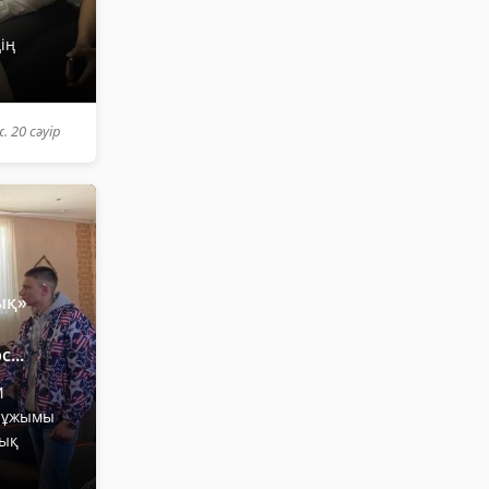
ің
. 20 сәуір
ық»
...
М
р ұжымы
ық