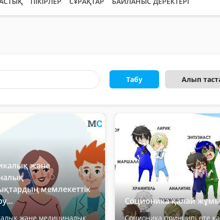
АСТЫҚ
ПІКІРЛЕР
СҰРАҚТАР
БАЙЛАНЫС ДЕРЕКТЕРІ
Табу
Алып таст
икалық және
налық
қтардың мемлекеттік
у...
Соционика қалай жұмыс
калық және медициналық
Соционика принципі өте қ