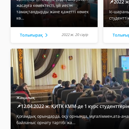
📌2022 
жасауға көмектесті, үй иесін
тамақтандырды және қажетті көмек
Іс-шараны
кө...
студентті
2022 ж. 20 сәуір
Толығырақ
Толығы
Жаңалық
📌12.04.2022 ж. ҚИТК КММ-де 1 курс студенттеріне
Қоғамдық орындарда, оқу орнында, мұғаліммен,ата-ан
байланыс орнату тәртібі жа...