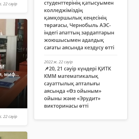
студенттерінің қатысуымен
. 22 сәуір
колледжіміздің
қамқоршылық кеңесінің
төрағасы, Чернобыль АЭС-
індегі апаттың зардаптарын
жоюшысымен адалдық
сағаты аясында кездусу өтті
2022 ж. 22 сәуір
ММ
📌20, 21 сәуір күндері ҚИТК
 миф...
КММ математикалық
сауаттылық апталығы
аясында «Өз ойыным»
ойыны және «Эрудит»
викторинасы өтті
. 22 сәуір