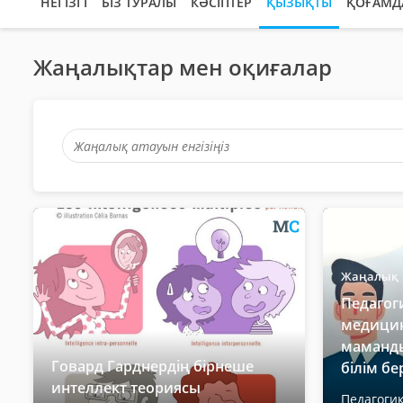
НЕГІЗГІ
БІЗ ТУРАЛЫ
КӘСІПТЕР
ҚЫЗЫҚТЫ
ҚОҒАМД
Жаңалықтар мен оқиғалар
Жаңалық
Педагог
медици
маманды
Говард Гарднердің бірнеше
білім бер
интеллект теориясы
Педагоги