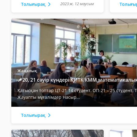
2023 ж. 12 маусым
Толығырақ
Толығы
Жаңалық
📌20, 21 сәуір күндері ҚИТК КММ математикалық.
Қатысқан топтар ЦТ-21 14 студент, ОП-21 – 25 студент, Т
Жауапты мұғалімдер Насыр...
Толығырақ