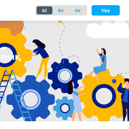
Кіру
KZ
RU
EN
ялық