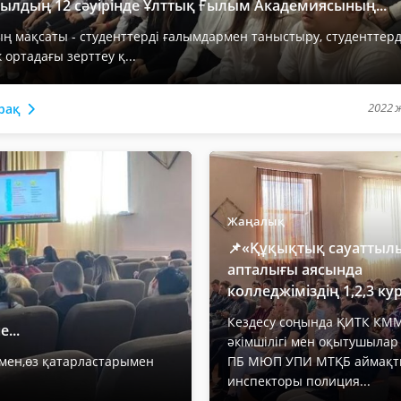
жылдың 12 сәуірінде Ұлттық Ғылым Академиясының...
ң мақсаты - студенттерді ғалымдармен таныстыру, студенттерд
к ортадағы зерттеу қ...
2022 ж
рақ
Жаңалық
📌«Құқықтық сауаттыл
апталығы аясында
колледжіміздің 1,2,3 курс
Кездесу соңында ҚИТК КМ
...
әкімшілігі мен оқытушыла
амен,өз қатарластарымен
ПБ МЮП УПИ МТҚБ аймақт
инспекторы полиция...