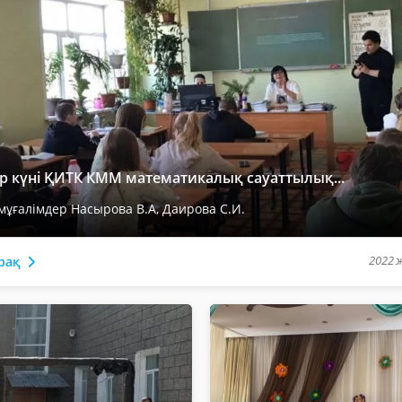
уір күні ҚИТК КММ математикалық сауаттылық...
ұғалімдер Насырова В.А, Даирова С.И.
2022 ж
рақ