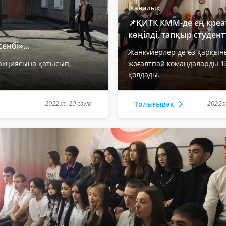
Жаңалық
📌ҚИТК КММ-де ең креат
көңілді, тапқыр студентт
енбі»...
Жанкүйерлер де өз қарқын
 акциясына қатысып,
жоғалтпай командаларды 
қолдады.
2022 ж. 20 сәуір
2022 ж
Толығырақ