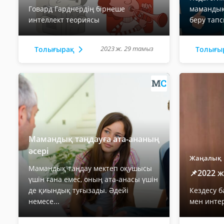
Говард Гарднердің бірнеше
мамандық
интеллект теориясы
беру тап
2023 ж. 29 тамыз
Толығырақ
Толығы
Мамандық таңдауға ата-ананың
әсері
Жаңалық
Мамандық таңдау мектеп оқушысы
📌2022 ж
үшін ғана емес, оның ата-анасы үшін
де қиындық туғызады. Әдейі
Кездесу 
немесе...
мен инте