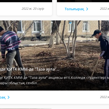
2022 ж. 20 сәуір
2022 ж
Толығырақ
ірде ҚИТК КММ-де "Таза аула"...
рде ҚИТК КММ-де "Таза аула" акциясы өтті.Колледж студенттері 
ары облыстық сенбіл...
2022 ж
рақ