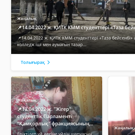
Жаңалық
📌14.04.2022 ж. ҚИТК КММ студенттері «Таза бейс
📌14.04.2022 ж. ҚИТК КММ студенттері «Таза бейсенбі»
колледж іші мен аумағын тазар...
Толығырақ
Жаңалық
📌13.04.2022 ж. "Жігер"
студенттік Парламенті
"Қамқорлық" фракциясының...
Жаңалық
Еріктілер үй иесіне үйдің шаруасын