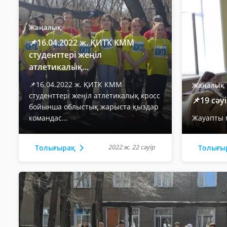
Жаңалық
📌16.04.2022 ж. ҚИТК КММ
студенттері жеңіл
атлетикалық...
📌16.04.2022 ж. ҚИТК КММ
Жаңалық
студенттері жеңіл атлетикалық кросс
📌19 сә
бойынша облыстық жарыста қыздар
командас...
Жауапты м
2022 ж. 22 сәуір
Толығырақ
Толығы