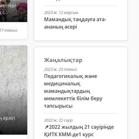
сиеттері
 с...
2023 ж. 12 маусым
Мамандық таңдауға ата-
ананың әсері
 17 тамыз
Жаңалықтар
2023 ж. 23 тамыз
Педагогикалық және
медициналық
мамандықтардың
мемлекеттік білім беру
тапсырысы
 ерлігі
2022 ж. 22 сәуір
📌2022 жылдың 21 сәуірінде
ҚИТК КММ-де1 курс