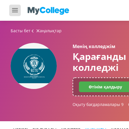
Басты бет
Жаңалықтар
Менің колледжім
Қарағанды
колледжі
Өтінім қалдыру
Оқыту бағдарламалары
9