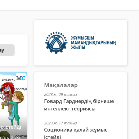
ау
Мақалалар
2023 ж. 29 тамыз
Говард Гарднердің бірнеше
интеллект теориясы
2023 ж. 17 тамыз
 істейді
Соционика қалай жұмыс
істейді
арапайым.