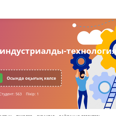
 индустриалды-технологи
Осында оқығың келсе
Студент:
563
Пікір:
1