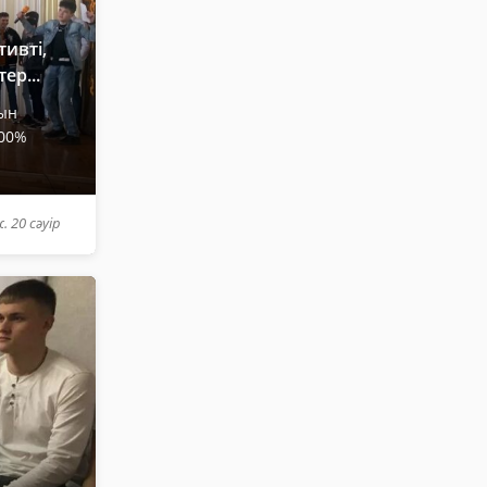
ивті,
ер...
ын
100%
. 20 сәуір