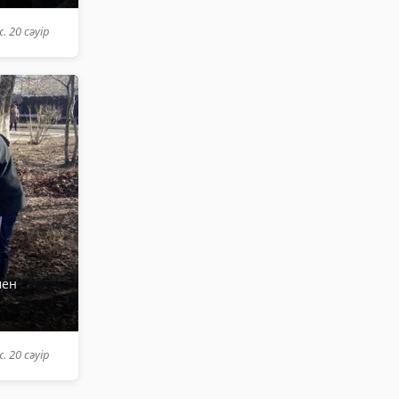
. 20 сәуір
мен
. 20 сәуір