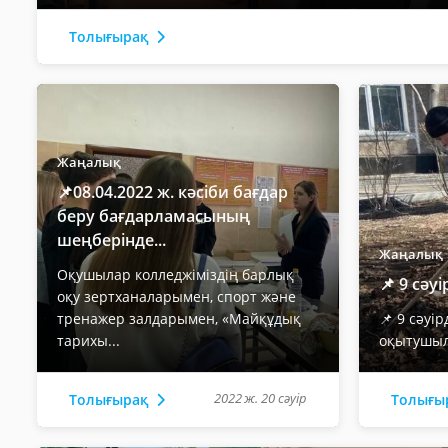
Толығырақ
Жаңалық
📌08.04.2022 ж. кәсіби бағдар
беру бағдарламасының
шеңберінде...
Жаңалық
Оқушылар колледжіміздің барлық
📌 9 сәу
оқу зертханаларымен, спорт және
тренажер залдарымен, «Майқұдық
📌 9 сәуі
тарихы...
оқытушыл
2022 ж. 20 сәуір
Толығырақ
Толығы