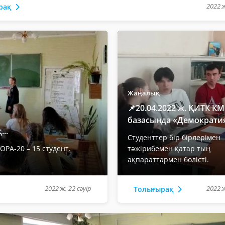
2022 ж
рақ
Жаңалық
📌20.04.2022 ж. ҚИТК К
базасында «Демократия,
..
Студенттер бір бірлерімен
ОРА-20 – 15 студент.
тәжірибемен қатар тың
ақпараттармен бөлісті.
2022 ж. 22 сәуір
2022 ж
Толығырақ