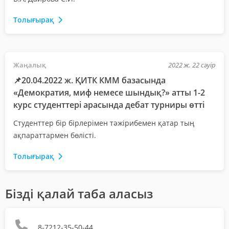
Толығырақ
Жаңалық
2022 ж. 22 сәуір
📌20.04.2022 ж. ҚИТК КММ базасында
«Демократия, миф немесе шындық?» атты 1-2
курс студенттері арасында дебат турниры өтті
Студенттер бір бірлерімен тәжірибемен қатар тың
ақпараттармен бөлісті.
Толығырақ
Бізді қалай таба аласыз
8-7212-35-50-44