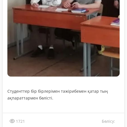
Студенттер бір бірлерімен тәжірибемен қатар тың
ақпараттармен бөлісті.
Бөлісу:
1721