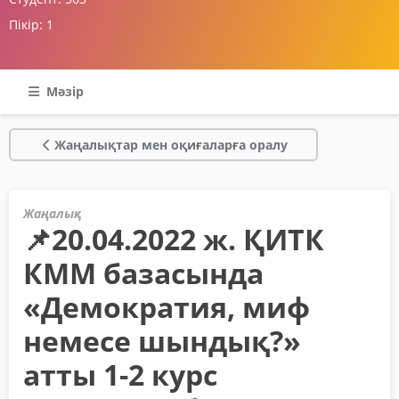
Пікір:
1
Мәзір
Жаңалықтар мен оқиғаларға оралу
Жаңалық
📌20.04.2022 ж. ҚИТК
КММ базасында
«Демократия, миф
немесе шындық?»
атты 1-2 курс