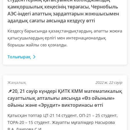
қамқоршылық кеңесінің төрағасы, Чернобыль
АЭС-індегі апаттың зардаптарын жоюшысымен
адалдық сағаты аясында кездусу өтті
Кездесу барысында қазақстандықтардың, апатты жоюға
қатысушылардың ерлігі мен интернационалдық
борышы жайлы сөз қозғалды.
Толығырақ
Жаңалық
2022 ж. 22 сәуір
📌20, 21 сәуір күндері ҚИТК КММ математикалық
сауаттылық апталығы аясында «Өз ойыным»
ойыны және «Эрудит» викторинасы өтті
Қатысқан топтар ЦТ-21 14 студент, ОП-21 – 25 студент,
ТОРА-20 – 15 студент. Жауапты мұғалімдер Насырова
В.А, Даирова С.И.