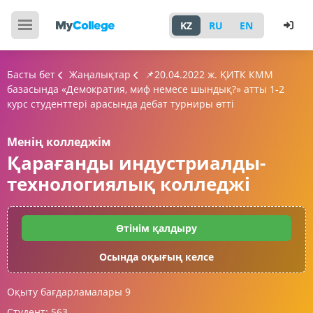
KZ
RU
EN
Басты бет
Жаңалықтар
📌20.04.2022 ж. ҚИТК КММ
базасында «Демократия, миф немесе шындық?» атты 1-2
курс студенттері арасында дебат турниры өтті
Менің колледжім
Қарағанды индустриалды-
технологиялық колледжі
Өтінім қалдыру
Осында оқығың келсе
Оқыту бағдарламалары
9
Студент:
563