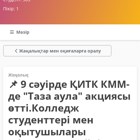
Пікір:
1
Мәзір
Жаңалықтар мен оқиғаларға оралу
Жаңалық
📌 9 сәуірде ҚИТК КММ-
де "Таза аула" акциясы
өтті.Колледж
студенттері мен
оқытушылары