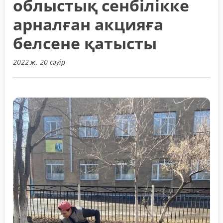
облыстық сенбілікке
арналған акцияға
белсене қатысты
2022 ж. 20 сәуір