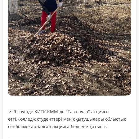
📌 9 сәуірде ҚИТК КММ-де "Таза аула" акциясы
өтті.Колледж студенттері мен оқытушылары облыстық
сенбілікке арналған акцияға белсене қатысты