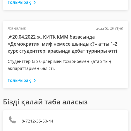
Толығырақ
Жаңалық
2022 ж. 20 сәуір
📌20.04.2022 ж. ҚИТК КММ базасында
«Демократия, миф немесе шындық?» атты 1-2
курс студенттері арасында дебат турниры өтті
Студенттер бір бірлерімен тәжірибемен қатар тың
ақпараттармен бөлісті.
Толығырақ
Бізді қалай таба аласыз
8-7212-35-50-44