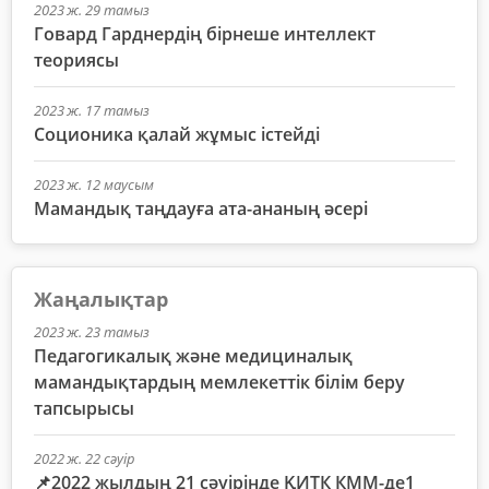
2023 ж. 29 тамыз
Говард Гарднердің бірнеше интеллект
теориясы
2023 ж. 17 тамыз
Соционика қалай жұмыс істейді
2023 ж. 12 маусым
Мамандық таңдауға ата-ананың әсері
Жаңалықтар
2023 ж. 23 тамыз
Педагогикалық және медициналық
мамандықтардың мемлекеттік білім беру
тапсырысы
2022 ж. 22 сәуір
📌2022 жылдың 21 сәуірінде ҚИТК КММ-де1