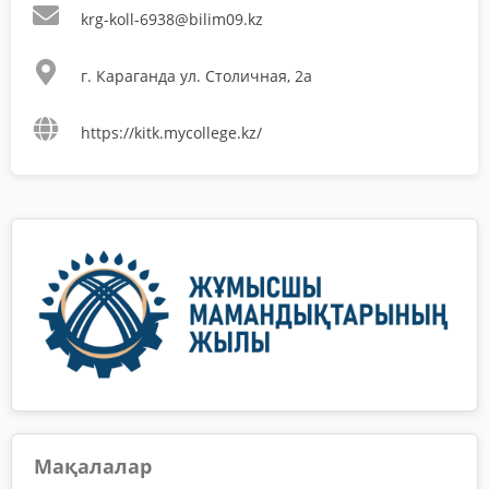
krg-koll-6938@bilim09.kz
г. Караганда ул. Столичная, 2а
https://kitk.mycollege.kz/
Мақалалар