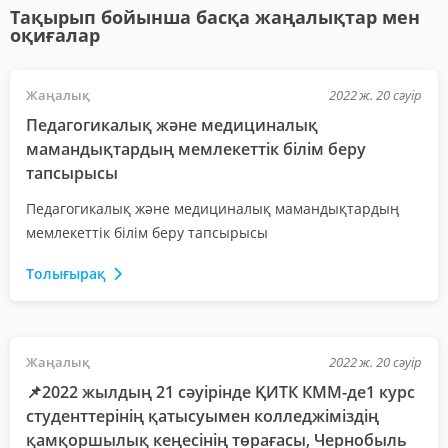
Тақырып бойынша басқа жаңалықтар мен
оқиғалар
Жаңалық
2022 ж. 20 сәуір
Педагогикалық және медициналық
мамандықтардың мемлекеттік білім беру
тапсырысы
Педагогикалық және медициналық мамандықтардың
мемлекеттік білім беру тапсырысы
Толығырақ
Жаңалық
2022 ж. 20 сәуір
📌2022 жылдың 21 сәуірінде ҚИТК КММ-де1 курс
студенттерінің қатысуымен колледжіміздің
қамқоршылық кеңесінің төрағасы, Чернобыль