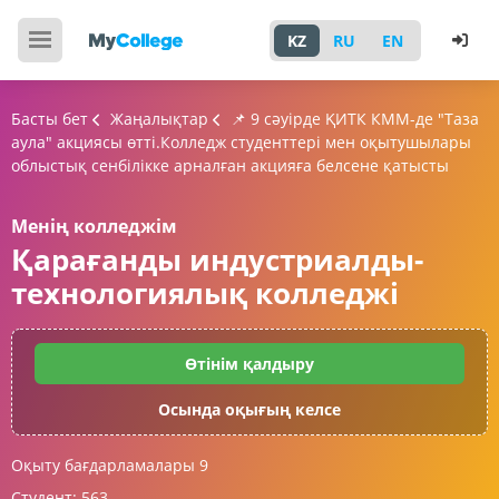
KZ
RU
EN
Басты бет
Жаңалықтар
📌 9 сәуірде ҚИТК КММ-де "Таза
аула" акциясы өтті.Колледж студенттері мен оқытушылары
облыстық сенбілікке арналған акцияға белсене қатысты
Менің колледжім
Қарағанды индустриалды-
технологиялық колледжі
Өтінім қалдыру
Осында оқығың келсе
Оқыту бағдарламалары
9
Студент:
563