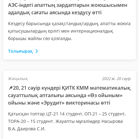
АЭС-індегі апаттың зардаптарын жоюшысымен
адалдық сағаты аясында кездусу өтті
Кездесу барысында қазақстандықтардың, апатты жоюға
қатысушылардың ерлігі мен интернационалдық
борышы жайлы сөз қозғалды.
Толығырақ
Жаңалық
2022 ж. 20 сәуір
📌20, 21 сәуір күндері ҚИТК КММ математикалық
сауаттылық апталығы аясында «Өз ойыным»
ойыны және «Эрудит» викторинасы өтті
Қатысқан топтар ЦТ-21 14 студент, ОП-21 – 25 студент,
ТОРА-20 – 15 студент. Жауапты мұғалімдер Насырова
В.А, Даирова С.И.