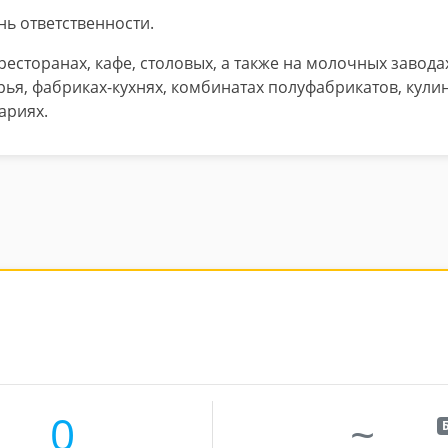
ь ответственности.
есторанах, кафе, столовых, а также на молочных завода
рья, фабриках-кухнях, комбинатах полуфабрикатов, кул
ариях.
0
~
Б