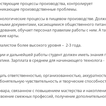
ествующие процессы производства, контролирует
озникающие производственные проблемы.
хнологические процессы в пищевом производстве. Дол
арными документами, касающимися общественного питан
ования, обучает персонал правилам работы с ним. А т
кие карты.
алистом более высокого уровня – 2-3 года.
ии и дальнейшей работы студент должен иметь знания 
тике. Зарплата в среднем для начинающего технолога - 
ать ответственностью, организованностью, аккуратност
бонятельную чувствительность и творческие способност
овара, связанном с повышением мастерства и накоплен
освоение смежных профессий, получение дополнительно