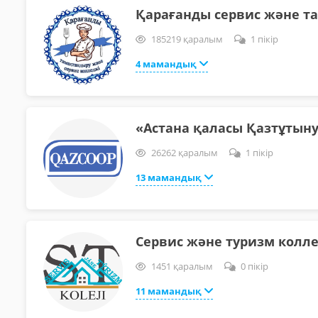
Қарағанды сервис және т
185219 қаралым
1 пікір
4 мамандық
«Астана қаласы Қазтұтын
26262 қаралым
1 пікір
13 мамандық
Сервис және туризм колл
1451 қаралым
0 пікір
11 мамандық