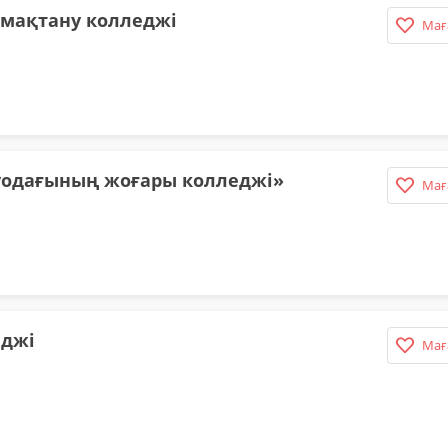
амақтану колледжі
Мағ
уодағының жоғары колледжі»
Мағ
еджі
Мағ