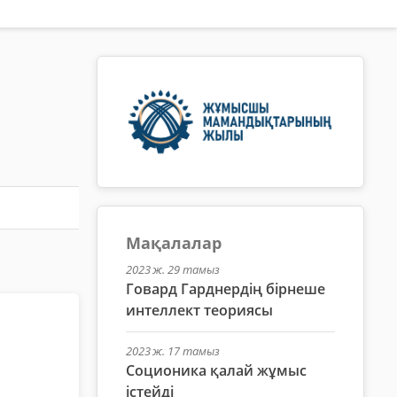
Мақалалар
2023 ж. 29 тамыз
Говард Гарднердің бірнеше
интеллект теориясы
а
2023 ж. 17 тамыз
Соционика қалай жұмыс
істейді