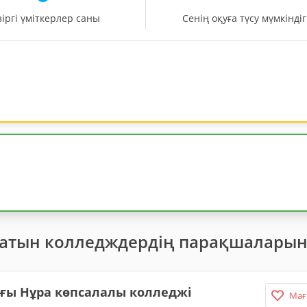
зіргі үміткерлер саны
Сенің оқуға түсу мүмкіндіг
латын колледждердің парақшаларын
ағы Нұра көпсалалы колледжі
Мағ