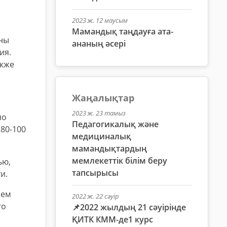
2023 ж. 12 маусым
Мамандық таңдауға ата-
жны
ананың әсері
ия.
акже
Жаңалықтар
2023 ж. 23 тамыз
по
Педагогикалық және
80-100
медициналық
мамандықтардың
мемлекеттік білім беру
ью,
тапсырысы
и.
ием
2022 ж. 22 сәуір
го
📌2022 жылдың 21 сәуірінде
ҚИТК КММ-де1 курс