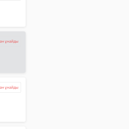
ан ұнайды
ан ұнайды