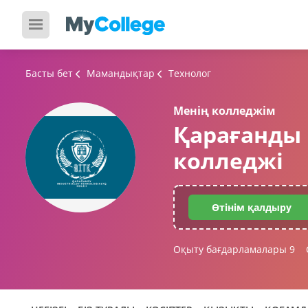
Басты бет
Мамандықтар
Технолог
Менің колледжім
Қарағанды
колледжі
Өтінім қалдыру
Оқыту бағдарламалары
9