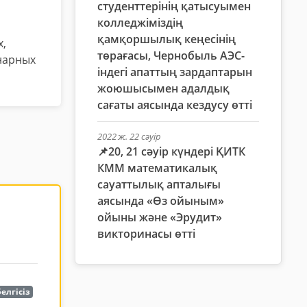
студенттерінің қатысуымен
колледжіміздің
қамқоршылық кеңесінің
х,
төрағасы, Чернобыль АЭС-
инарных
індегі апаттың зардаптарын
жоюшысымен адалдық
сағаты аясында кездусу өтті
2022 ж. 22 сәуір
📌20, 21 сәуір күндері ҚИТК
КММ математикалық
сауаттылық апталығы
аясында «Өз ойыным»
ойыны және «Эрудит»
викторинасы өтті
елгісіз