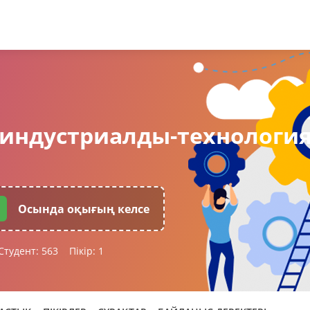
 индустриалды-технологи
Осында оқығың келсе
Студент:
563
Пікір:
1