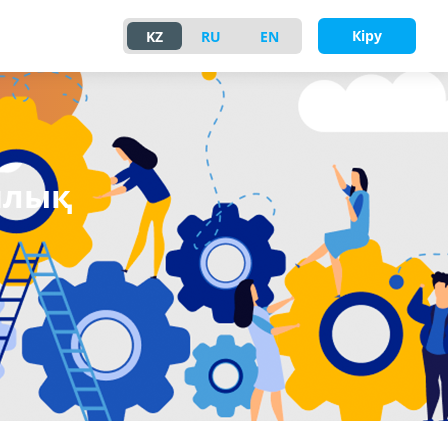
Кіру
KZ
RU
EN
ялық