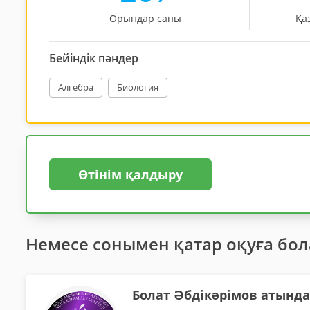
Орындар саны
Қа
Бейіндік пәндер
Алгебра
Биология
Өтінім қалдыру
Немесе сонымен қатар оқуға бо
Болат Әбдікәрімов атынд