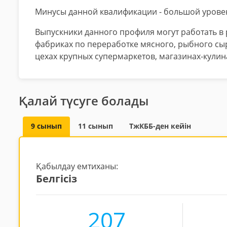
Минусы данной квалификации - большой уровен
Выпускники данного профиля могут работать в р
фабриках по переработке мясного, рыбного сы
цехах крупных супермаркетов, магазинах-кулин
Қалай түсуге болады
9 сынып
11 сынып
ТжКББ-ден кейін
Қабылдау емтиханы:
Белгісіз
207