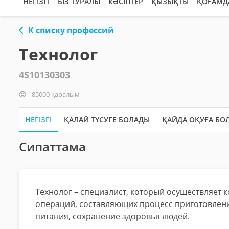
НЕГІЗГІ
БІЗ ТУРАЛЫ
КӘСІПТЕР
ҚЫЗЫҚТЫ
ҚОҒАМД
К списку профессий
Технолог
4S10130303
85000 қаралым
НЕГІЗГІ
ҚАЛАЙ ТҮСУГЕ БОЛАДЫ
ҚАЙДА ОҚУҒА БО
Сипаттама
Технолог – специалист, который осуществляет 
операций, составляющих процесс приготовлени
питания, сохранение здоровья людей.