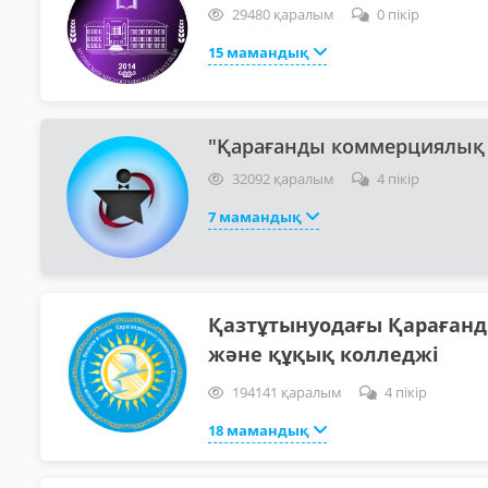
29480 қаралым
0 пікір
15 мамандық
"Қарағанды коммерциялық 
32092 қаралым
4 пікір
7 мамандық
Қазтұтынуодағы Қарағанды
және құқық колледжі
194141 қаралым
4 пікір
18 мамандық