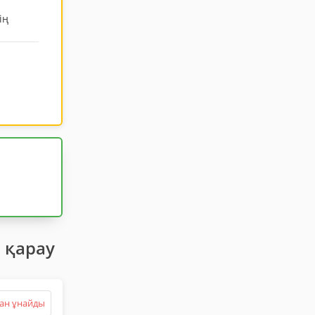
ің
 қарау
ан ұнайды