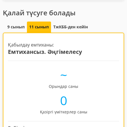
Қалай түсуге болады
9 сынып
11 сынып
ТжКББ-ден кейін
Қабылдау емтиханы:
Емтихансыз. Әңгімелесу
~
Орындар саны
0
Қазіргі үміткерлер саны