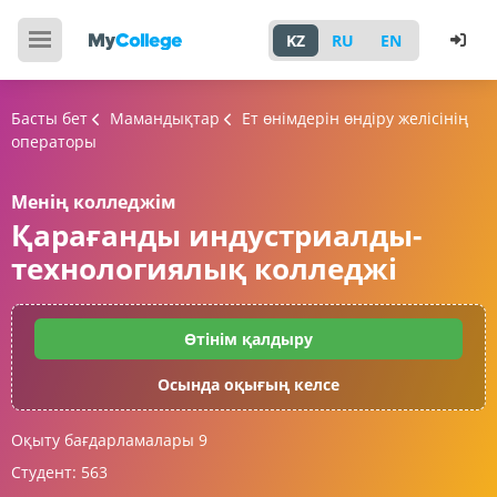
KZ
RU
EN
Басты бет
Мамандықтар
Ет өнімдерін өндіру желісінің
операторы
Менің колледжім
Қарағанды индустриалды-
технологиялық колледжі
Өтінім қалдыру
Осында оқығың келсе
Оқыту бағдарламалары
9
Студент:
563