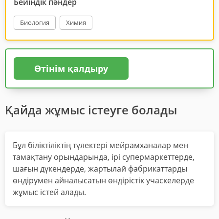
Бейіндік пәндер
Биология
Химия
Өтінім қалдыру
Қайда жұмыс істеуге болады
Бұл біліктіліктің түлектері мейрамханалар мен
тамақтану орындарында, ірі супермаркеттерде,
шағын дүкендерде, жартылай фабрикаттарды
өндірумен айналысатын өндірістік учаскелерде
жұмыс істей алады.