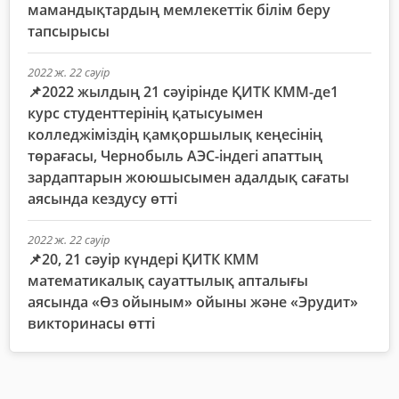
мамандықтардың мемлекеттік білім беру
тапсырысы
2022 ж. 22 сәуір
📌2022 жылдың 21 сәуірінде ҚИТК КММ-де1
курс студенттерінің қатысуымен
колледжіміздің қамқоршылық кеңесінің
төрағасы, Чернобыль АЭС-індегі апаттың
зардаптарын жоюшысымен адалдық сағаты
аясында кездусу өтті
2022 ж. 22 сәуір
📌20, 21 сәуір күндері ҚИТК КММ
математикалық сауаттылық апталығы
аясында «Өз ойыным» ойыны және «Эрудит»
викторинасы өтті