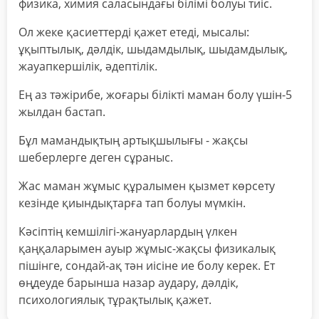
физика, химия саласындағы білімі болуы тиіс.
Ол жеке қасиеттерді қажет етеді, мысалы:
ұқыптылық, дәлдік, шыдамдылық, шыдамдылық,
жауапкершілік, әдептілік.
Ең аз тәжірибе, жоғары білікті маман болу үшін-5
жылдан бастап.
Бұл мамандықтың артықшылығы - жақсы
шеберлерге деген сұраныс.
Жас маман жұмыс құралымен қызмет көрсету
кезінде қиындықтарға тап болуы мүмкін.
Кәсіптің кемшілігі-жануарлардың үлкен
қаңқаларымен ауыр жұмыс-жақсы физикалық
пішінге, сондай-ақ тән иісіне ие болу керек. Ет
өңдеуде барынша назар аудару, дәлдік,
психологиялық тұрақтылық қажет.