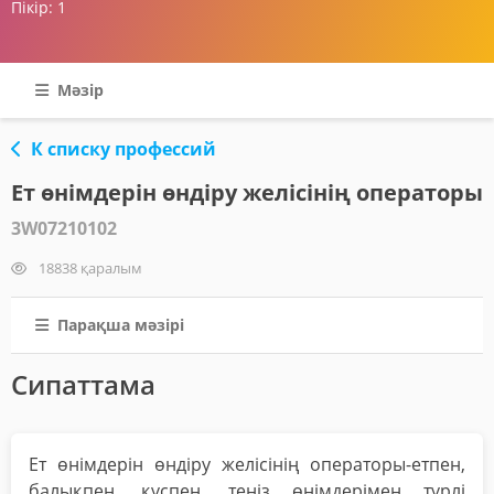
Пікір:
1
Мәзір
К списку профессий
Ет өнімдерін өндіру желісінің операторы
3W07210102
18838 қаралым
Парақша мәзірі
Сипаттама
Ет өнімдерін өндіру желісінің операторы-етпен,
балықпен, құспен, теңіз өнімдерімен түрлі