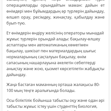
операцияларды орындайтын маман: дайын ет
өнімдері мен бұйымдардың әр түрлерін дайындау,
өлшеп орау, ресімдеу, жинақтау, қабылдау және
буып-түю.
Ет өнімдерін өндіру желісінің операторы мынадай
жұмыс түрлерін орындай алады: бақылау-өлшеу
аспаптары мен автоматиканың көмегімен
бақылау, шикізат пен материалдардың шығыс
нормаларының сақталуын бақылау, өнім
сапасының нашарлауына әкелетін себептерді
анықтау және жою, қызмет көрсетілетін жабдықты
дайындау.
Жаңа бастаған маманның орташа жалақысы 80-
100 мың теңге аралығында болады.
Осы біліктілік бойынша табысты оқу және одан әрі
табысты жұмыс істеу үшін студенттің биология,