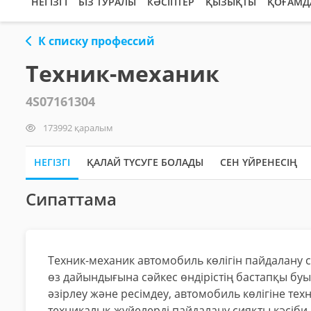
НЕГІЗГІ
БІЗ ТУРАЛЫ
КӘСІПТЕР
ҚЫЗЫҚТЫ
ҚОҒАМД
К списку профессий
Техник-механик
4S07161304
173992 қаралым
НЕГІЗГІ
ҚАЛАЙ ТҮСУГЕ БОЛАДЫ
СЕН ҮЙРЕНЕСІҢ
Сипаттама
Техник-механик автомобиль көлігін пайдалану 
өз дайындығына сәйкес өндірістің бастапқы б
әзірлеу және ресімдеу, автомобиль көлігіне те
техникалық жүйелерді пайдалану сияқты кәсіби