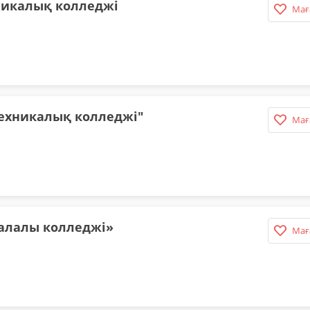
никалық колледжі
Мағ
ехникалық колледжі"
Мағ
салалы колледжі»
Мағ