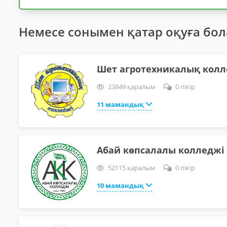
Немесе сонымен қатар оқуға бо
Шет агротехникалық колл
23849 қаралым
0 пікір
11 мамандық
Абай көпсалалы колледжі
52115 қаралым
0 пікір
10 мамандық