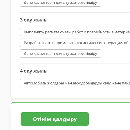
Дене қасиеттерін дамыту және жетілдіру
3 оқу жылы
Выполнять расчёта сметы работ и потребности в матери
Разрабатывать и применять логистические операции, об
Дене қасиеттерін дамыту және жетілдіру
4 оқу жылы
Автомобиль жолдары мен аэродромдарды салу және пай
Өтінім қалдыру