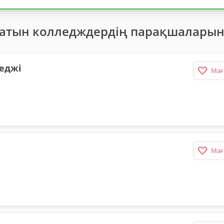
латын колледждердің парақшаларын
еджі
Мағ
Мағ