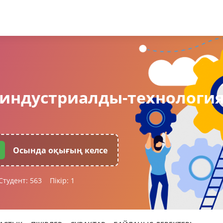
 индустриалды-технологи
Осында оқығың келсе
Студент:
563
Пікір:
1