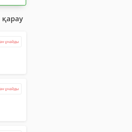
 қарау
ан ұнайды
ан ұнайды