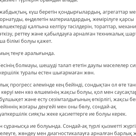
н жабдықтың, күш беретін қондырғылардың, агрегаттар м
рнатуды, өңделетін материалдардың, жемірілуге қарсы
лшектерді қалпына келтіру тәсілдерін, тораптар, механ
ткізу, реттеу және қабылдауға арналған техникалық ша
ша білімі болуы қажет.
мың теңге аралығында.
есінің болмауы, шешуді талап ететін даулы мәселелер с
кершілік туралы естен шығармаған жөн.
ық прогресс әлемінде кең бейінді, сондықтан ол өте та
ің көруі мен көз өлшемінің жақсы болуы, қол мен саусақта
бұлшықет және есту сезімталдығының өткірлігі, жақсы бе
зейіннің жоғары деңгейі мен оны бөлу, сондай-ақ
апкершілік сияқты жеке қасиеттерге ие болуы керек.
ен сұранысқа ие болуында. Сондай-ақ түрлі қызметті жүргі
елеуге, жөндеу мен диагностикалауға арналған барлық 