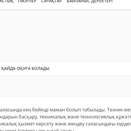
АСТЫҚ
ПІКІРЛЕР
СҰРАҚТАР
БАЙЛАНЫС ДЕРЕКТЕРІ
ҚАЙДА ОҚУҒА БОЛАДЫ
саласында кең бейінді маман болып табылады. Техник-м
уындарын басқару, техникалық және технологиялық құжа
хникалық қызмет көрсету және жөндеу саласындағы күрдел
 қызмет түрлерін орындай алады.