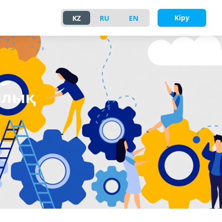
Кіру
KZ
RU
EN
ялық