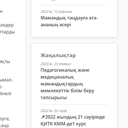
ен
2023 ж. 12 маусым
Мамандық таңдауға ата-
ананың әсері
измдер
рттарды
Жаңалықтар
ияқты
2023 ж. 23 тамыз
Педагогикалық және
медициналық
нымал.
мамандықтардың
р
мемлекеттік білім беру
йнелі
тапсырысы
2022 ж. 22 сәуір
📌2022 жылдың 21 сәуірінде
зуге,
ҚИТК КММ-де1 курс
жаңа