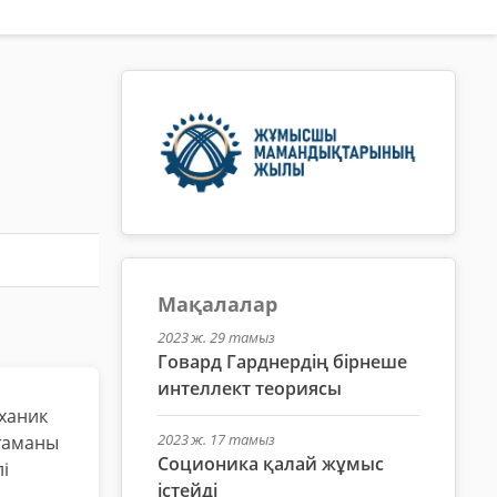
Мақалалар
2023 ж. 29 тамыз
Говард Гарднердің бірнеше
интеллект теориясы
еханик
2023 ж. 17 тамыз
ттаманы
Соционика қалай жұмыс
і
істейді