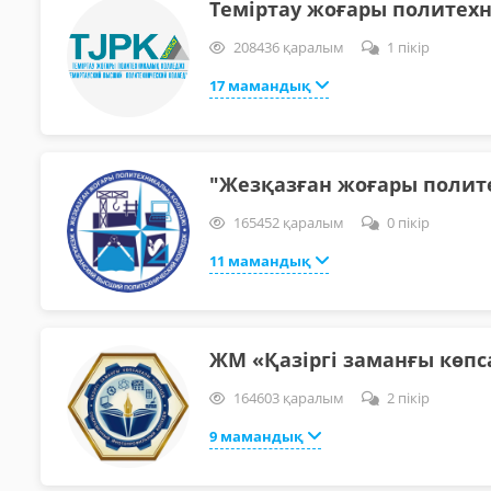
Теміртау жоғары политех
208436 қаралым
1 пікір
17 мамандық
"Жезқазған жоғары полит
165452 қаралым
0 пікір
11 мамандық
ЖМ «Қазіргі заманғы көп
164603 қаралым
2 пікір
9 мамандық