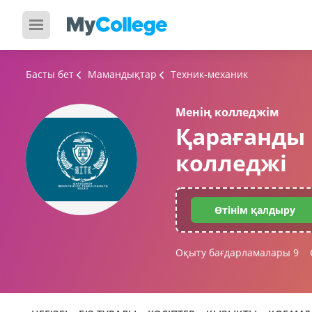
Басты бет
Мамандықтар
Техник-механик
Менің колледжім
Қарағанды
колледжі
Өтінім қалдыру
Оқыту бағдарламалары
9