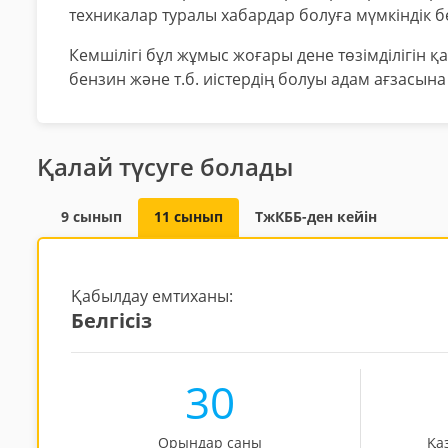
техникалар туралы хабардар болуға мүмкіндік б
Кемшілігі бұл жұмыс жоғары дене төзімділігін қ
бензин және т.б. иістердің болуы адам ағзасына
Қалай түсуге болады
9 сынып
11 сынып
ТжКББ-ден кейін
Қабылдау емтиханы:
Белгісіз
30
Орындар саны
Қа