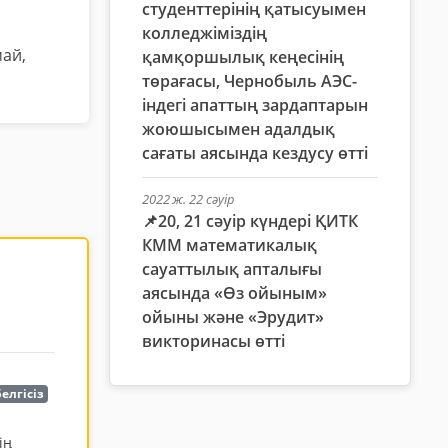
студенттерінің қатысуымен
колледжіміздің
май,
қамқоршылық кеңесінің
төрағасы, Чернобыль АЭС-
індегі апаттың зардаптарын
жоюшысымен адалдық
сағаты аясында кездусу өтті
2022 ж. 22 сәуір
📌20, 21 сәуір күндері ҚИТК
КММ математикалық
сауаттылық апталығы
аясында «Өз ойыным»
ойыны және «Эрудит»
викторинасы өтті
елгісіз
ің