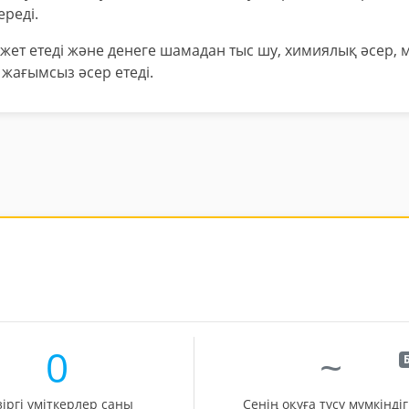
ереді.
ажет етеді және денеге шамадан тыс шу, химиялық әсер, 
 жағымсыз әсер етеді.
0
~
Б
зіргі үміткерлер саны
Сенің оқуға түсу мүмкіндіг