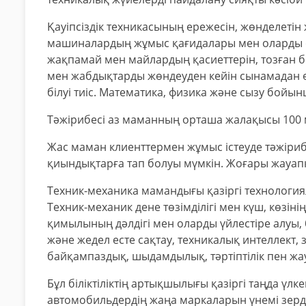
Қауіпсіздік техникасының ережесін, жөнделеті
машиналардың жұмыс қағидалары мен оларды о
жақпамай мен майлардың қасиеттерін, тозған бө
мен жабдықтарды жөндеуден кейін сынамадан ө
білуі тиіс. Математика, физика және сызу бойын
Тәжірибесі аз маманның орташа жалақысы 100 
Жас маман клиенттермен жұмыс істеуде тәжіриб
қиындықтарға тап болуы мүмкін. Жоғары жауап
Техник-механика мамандығы қазіргі технологиял
Техник-механик дене төзімділігі мен күш, көзін
қимылының дәлдігі мен оларды үйлестіре алуы, 
және жедел есте сақтау, техникалық интеллект, 
байқампаздық, шыдамдылық, тәртіптілік пен жау
Бұл біліктіліктің артықшылығы қазіргі таңда үлк
автомобильдердің жаңа маркаларын үнемі зерд