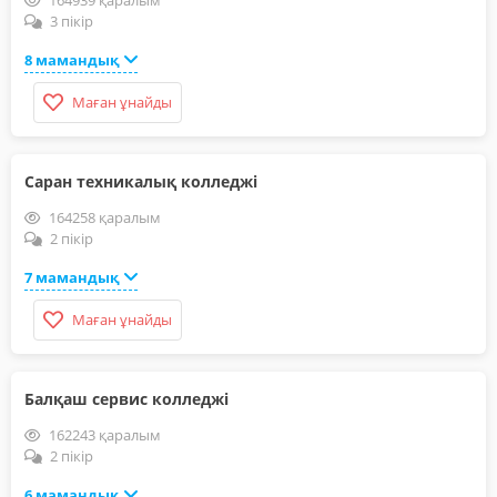
164939 қаралым
3 пікір
8 мамандық
Маған ұнайды
Саран техникалық колледжі
164258 қаралым
2 пікір
7 мамандық
Маған ұнайды
Балқаш сервис колледжі
162243 қаралым
2 пікір
6 мамандық