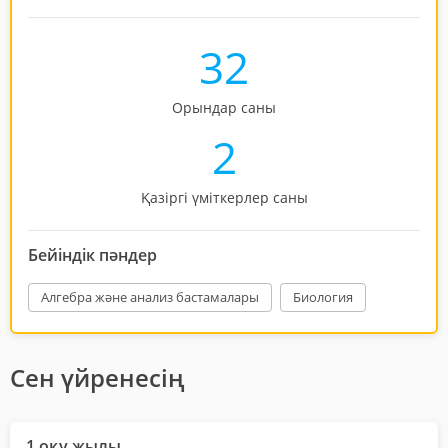
32
Орындар саны
2
Қазіргі үміткерлер саны
Бейіндік пәндер
Алгебра және анализ бастамалары
Биология
Сен үйренесің
1 оқу жылы