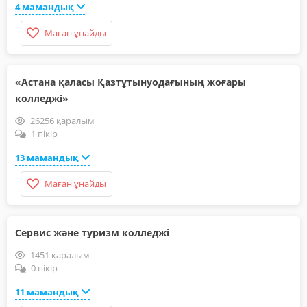
4 мамандық
Маған ұнайды
«Астана қаласы Қазтұтынуодағының жоғары
колледжі»
26256 қаралым
1 пікір
13 мамандық
Маған ұнайды
Сервис және туризм колледжі
1451 қаралым
0 пікір
11 мамандық