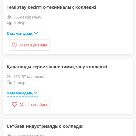
Теміртау кәсіптік-техникалық колледжі
56594 қаралым
5 пікір
8 мамандық
Маған ұнайды
Қарағанды сервис және тамақтану колледжі
185157 қаралым
1 пікір
4 мамандық
Маған ұнайды
Сәтбаев индустриалдық колледжі