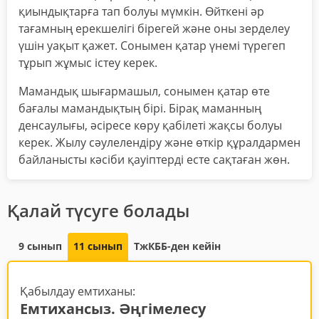
қиындықтарға тап болуы мүмкін. Өйткені әр
тағамның ерекшелігі бірегей және оны зерделеу
үшін уақыт қажет. Сонымен қатар үнемі түрегеп
тұрып жұмыс істеу керек.
Мамандық шығармашыл, сонымен қатар өте
бағалы мамандықтың бірі. Бірақ маманның
денсаулығы, әсіресе көру қабілеті жақсы болуы
керек. Жылу сәулелендіру және өткір құралдармен
байланысты кәсіби қауіптерді есте сақтаған жөн.
Қалай түсуге болады
9 сынып
11 сынып
ТжКББ-ден кейін
Қабылдау емтиханы:
Емтихансыз. Әңгімелесу