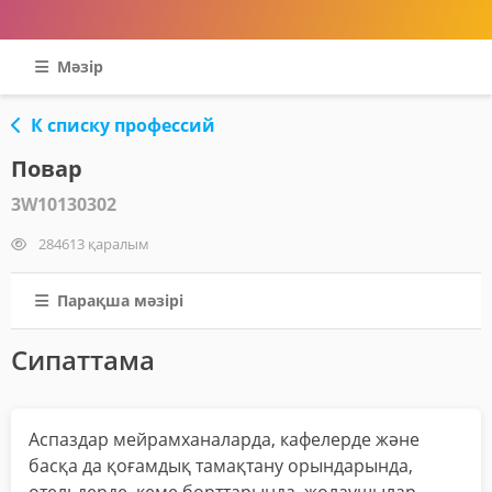
Мәзір
К списку профессий
Повар
3W10130302
284613 қаралым
Парақша мәзірі
Сипаттама
Аспаздар мейрамханаларда, кафелерде және
басқа да қоғамдық тамақтану орындарында,