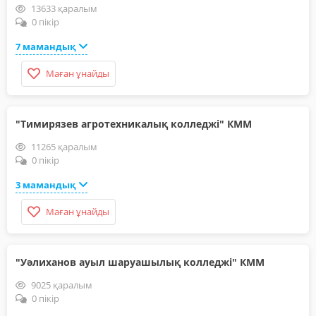
13633 қаралым
0 пікір
7 мамандық
Маған ұнайды
"Тимирязев агротехникалық колледжі" КММ
11265 қаралым
0 пікір
3 мамандық
Маған ұнайды
"Уәлиханов ауыл шаруашылық колледжі" КММ
9025 қаралым
0 пікір