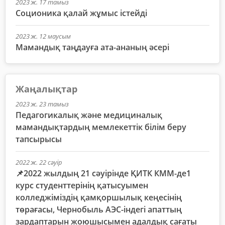
2023 ж. 17 тамыз
Соционика қалай жұмыс істейді
2023 ж. 12 маусым
Мамандық таңдауға ата-ананың әсері
Жаңалықтар
2023 ж. 23 тамыз
Педагогикалық және медициналық
мамандықтардың мемлекеттік білім беру
тапсырысы
2022 ж. 22 сәуір
📌2022 жылдың 21 сәуірінде ҚИТК КММ-де1
курс студенттерінің қатысуымен
колледжіміздің қамқоршылық кеңесінің
төрағасы, Чернобыль АЭС-індегі апаттың
зардаптарын жоюшысымен адалдық сағаты