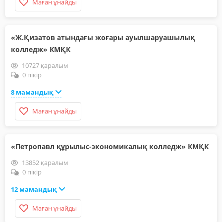
Маған ұнайды
«Ж.Қизатов атындағы жоғары ауылшаруашылық
колледж» КМҚК
10727 қаралым
0 пікір
8 мамандық
Маған ұнайды
«Петропавл құрылыс-экономикалық колледж» КМҚК
13852 қаралым
0 пікір
12 мамандық
Маған ұнайды