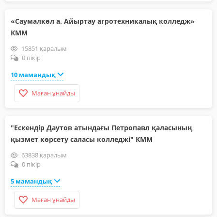
«Саумалкөл а. Айыртау агротехникалық колледж»
КММ
15851 қаралым
0 пікір
10 мамандық
Маған ұнайды
"Ескендір Даутов атындағы Петропавл қаласының
қызмет көрсету саласы колледжі" КММ
63838 қаралым
0 пікір
5 мамандық
Маған ұнайды