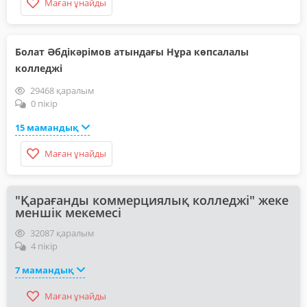
Маған ұнайды
Болат Әбдікәрімов атындағы Нұра көпсалалы
колледжі
29468 қаралым
0 пікір
15 мамандық
Маған ұнайды
"Қарағанды коммерциялық колледжі" жеке
меншік мекемесі
32087 қаралым
4 пікір
7 мамандық
Маған ұнайды