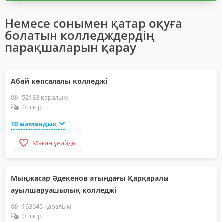
Немесе сонымен қатар оқуға
болатын колледждердің
парақшаларын қарау
Абай көпсалалы колледжі
52183 қаралым
0 пікір
10 мамандық
Маған ұнайды
Мыңжасар Әдекенов атындағы Қарқаралы
ауылшаруашылық колледжі
163645 қаралым
0 пікір