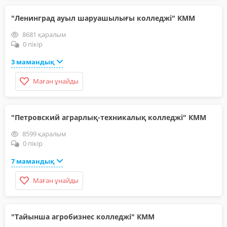
"Ленинград ауыл шаруашылығы колледжі" КММ
8681 қаралым
0 пікір
3 мамандық
Маған ұнайды
"Петровский аграрлық-техникалық колледжі" КММ
8599 қаралым
0 пікір
7 мамандық
Маған ұнайды
"Тайынша агробизнес колледжі" КММ