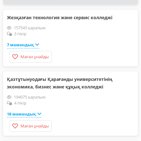
Жезқазған технология және сервис колледжі
157545 қаралым
3 пікір
7 мамандық
Маған ұнайды
Қазтұтынуодағы Қарағанды университетінің
экономика, бизнес және құқық колледжі
194075 қаралым
4 пікір
18 мамандық
Маған ұнайды