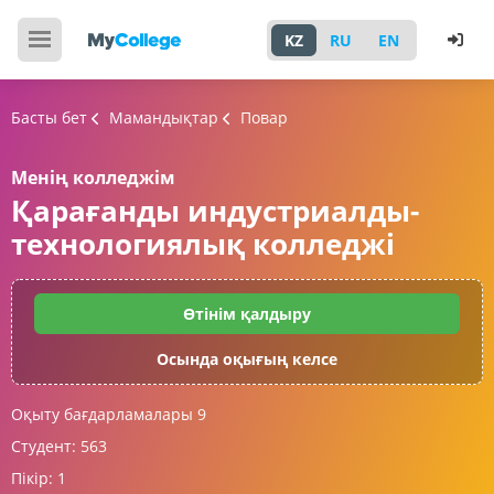
KZ
RU
EN
Басты бет
Мамандықтар
Повар
Менің колледжім
Қарағанды индустриалды-
технологиялық колледжі
Өтінім қалдыру
Осында оқығың келсе
Оқыту бағдарламалары
9
Студент:
563
Пікір:
1