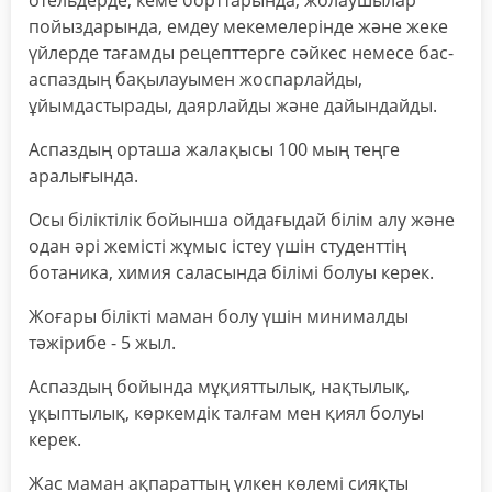
отельдерде, кеме борттарында, жолаушылар
пойыздарында, емдеу мекемелерінде және жеке
үйлерде тағамды рецепттерге сәйкес немесе бас-
аспаздың бақылауымен жоспарлайды,
ұйымдастырады, даярлайды және дайындайды.
Аспаздың орташа жалақысы 100 мың теңге
аралығында.
Осы біліктілік бойынша ойдағыдай білім алу және
одан әрі жемісті жұмыс істеу үшін студенттің
ботаника, химия саласында білімі болуы керек.
Жоғары білікті маман болу үшін минималды
тәжірибе - 5 жыл.
Аспаздың бойында мұқияттылық, нақтылық,
ұқыптылық, көркемдік талғам мен қиял болуы
керек.
Жас маман ақпараттың үлкен көлемі сияқты